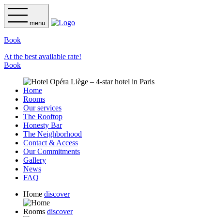
menu
Book
At the best available rate!
Book
Home
Rooms
Our services
The Rooftop
Honesty Bar
The Neighborhood
Contact & Access
Our Commitments
Gallery
News
FAQ
Home
discover
Rooms
discover