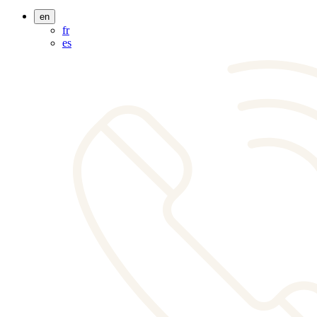
en
fr
es