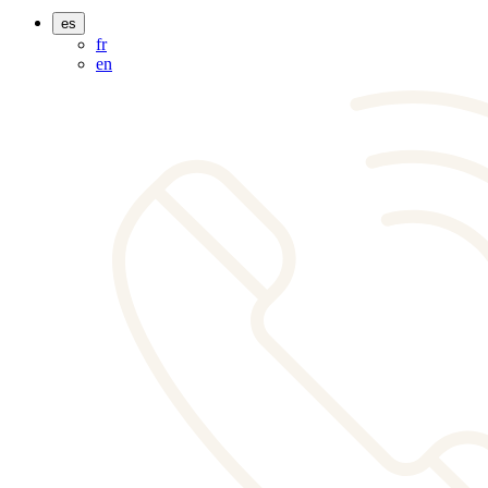
es
fr
en